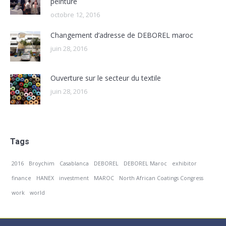
peinture
octobre 12, 2016
Changement d’adresse de DEBOREL maroc
juin 28, 2016
Ouverture sur le secteur du textile
juin 28, 2016
Tags
2016
Broychim
Casablanca
DEBOREL
DEBOREL Maroc
exhibitor
finance
HANEX
investment
MAROC
North African Coatings Congress
work
world