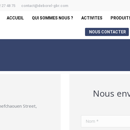
2 27 48 75
contact@deborel-gbr.com
ACCUEIL
QUI SOMMES NOUS ?
ACTIVITES
PRODUIT
NOUS CONTACTER
Vous êtes ic
Nous env
hefchaouen Street,
Nom *