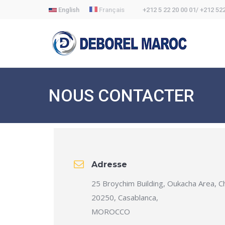
English
Français
+212 5 22 20 00 01/ +212 52
NOUS CONTACTER
Adresse
25 Broychim Building, Oukacha Area, C
20250, Casablanca,
MOROCCO